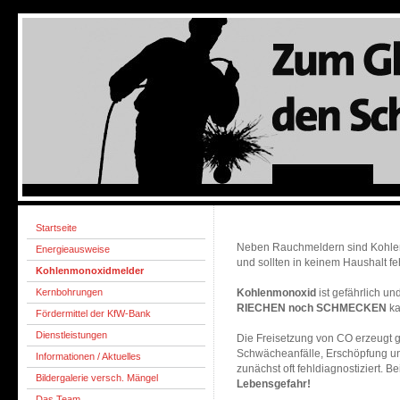
Startseite
Neben Rauchmeldern sind Kohlen
Energieausweise
und sollten in keinem Haushalt fe
Kohlenmonoxidmelder
Kernbohrungen
Kohlenmonoxid
ist gefährlich u
RIECHEN noch SCHMECKEN
ka
Fördermittel der KfW-Bank
Dienstleistungen
Die Freisetzung von CO erzeugt 
Schwächeanfälle, Erschöpfung un
Informationen / Aktuelles
zunächst oft fehldiagnostiziert. 
Bildergalerie versch. Mängel
Lebensgefahr!
Das Team