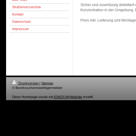
Sicher und zuverlässig detektiert
Straßenverzeichnis
Konzentration in der Umgebung. Fr
Kontakt
Preis inkl. Lieferung und Montag
Datenschutz
Impressum
Druckversion
|
Sitemap
© Bezirksschornsteinfegermeister
Diese Homepage wurde mit
IONOS MyWebsite
erstellt.